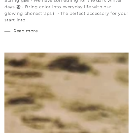
Spring 🙌🏼 • We have something for the dark winter
days 🏖️ • Bring color into everyday life with our
glowing phonestraps📱 • The perfect accessory for your
start into...
Read more