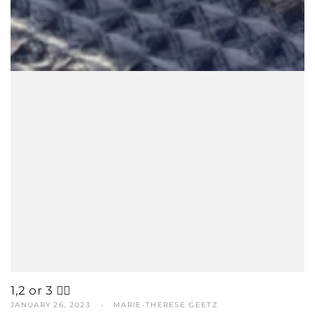
1,2 or 3 ✌🏼
JANUARY 26, 2023
MARIE-THERESE GEETZ