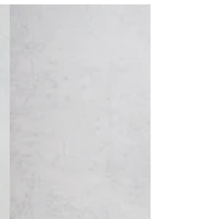
Breites
Handyband
zum
Wechseln
|
Dein
stylisher
Begleiter
|
Midnight
Star