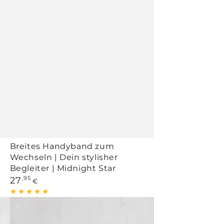
Breites Handyband zum
Wechseln | Dein stylisher
Begleiter | Midnight Star
Regulärer
27
,95
€
Preis
Set
breites