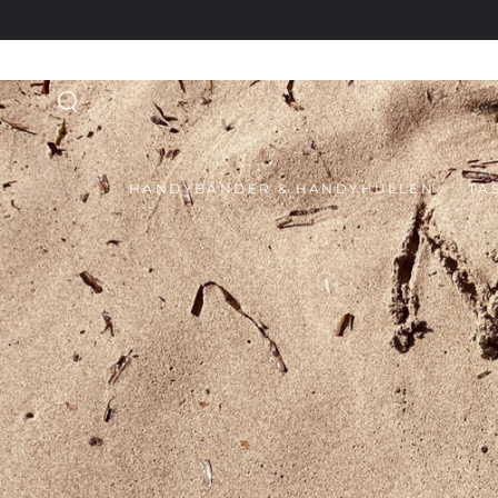
ZUM INHALT
SPRINGEN
HANDYBÄNDER & HANDYHÜLLEN
TA