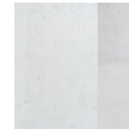
Set
Set
breites
breites
Handyband
Handyband
+
+
Handyhülle
Handyhülle
-
-
Midnight
Sea
Star
Salt