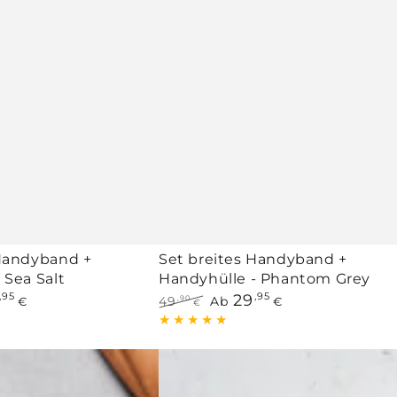
 Handyband +
Set breites Handyband +
 Sea Salt
Handyhülle - Phantom Grey
,95
29
,95
49
Ab
,90
€
€
€
fspreis
Regulärer
Verkaufspreis
Preis
Set
breites