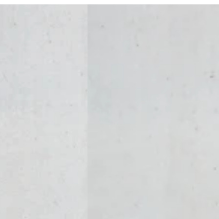
Set
breites
Handyband
+
Handyhülle
-
Phantom
Grey