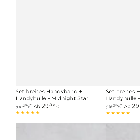
Set breites Handyband +
Set breites
Handyhülle - Midnight Star
Handyhülle -
29
,95
29
49
Ab
49
Ab
,90
,90
€
€
€
Regulärer
Verkaufspreis
Regulärer
Verkau
Preis
Preis
Breites
Breites
Handyband
Handyband