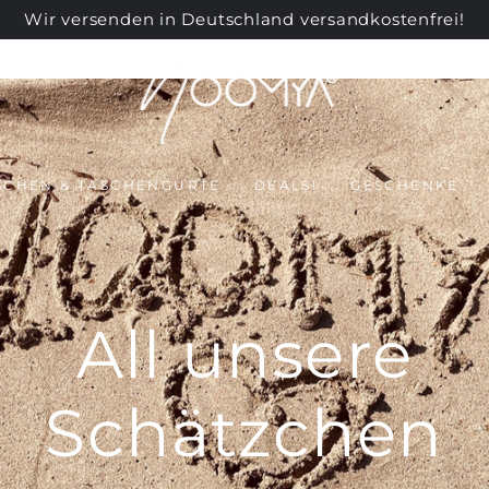
Wir versenden in Deutschland versandkostenfrei!
SCHEN & TASCHENGURTE
DEALS!
GESCHENKE
All unsere
Schätzchen