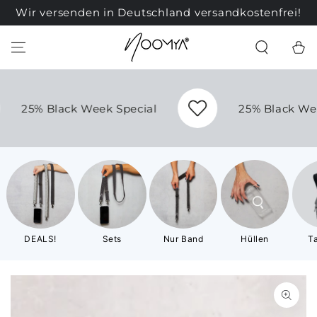
ZUM INHALT
Wir versenden in Deutschland versandkostenfrei!
SPRINGEN
Warenko
Week Special
25% Black Week Special
DEALS!
Sets
Nur Band
Hüllen
T
ZU DEN
PRODUKTINFORMATIONEN
SPRINGEN